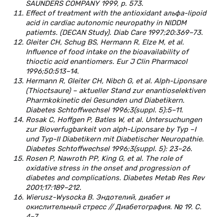
SAUNDERS COMPANY 1999, р. 573.
Effect of treatment with the antioxidant альфа-lipoid
acid in cardiac autonomic neuropathy in NIDDM
patiemts. (DECAN Study). Diab Care 1997;20:369–73.
Gleiter CH, Schug BS, Hermann R, Elze M, et al.
Influence of food intake on the bioavailability of
thioctic acid enantiomers. Eur J Clin Pharmacol
1996;50:513–14.
Hermann R, Gleiter CH, Nibch G, et al. Alph-Liponsare
(Thioctsaure) – aktueller Stand zur enantioselektiven
Pharmkokinetic dei Gesunden und Diabetikern.
Diabetes Schtoffwechsel 1996;3(suppl. 5):5–11.
Rosak C, Hoffgen P, Batles W, et al. Untersuchungen
zur Bioverfugbarkeit von alph-Liponsare by Typ –I
und Typ-II Diabetikern mit Diabetischer Neuropathie.
Diabetes Schtoffwechsel 1996;3(suppl. 5): 23–26.
Rosen P, Nawroth PP, King G, et al. The role of
oxidative stress in the onset and progression of
diabetes and complications. Diabetes Metab Res Rev
2001;17:189–212.
Wierusz-Wysocka В. Эндотелий, диабет и
окислительный стресс // Диабетография. № 19. С.
4–7.