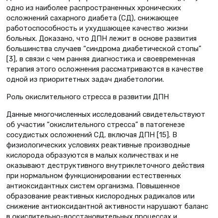
одно из наиболее распространенных хронических
осложнений сахарного диабета (СД), снижающее
работоспособность и ухудшающее качество жизни
больных. Доказано, что ДПН лежит в основе развития
большинства случаев “синдрома диабетической стопы”
[3], в связи с чем ранняя диагностика и своевременная
терапия этого осложнения рассматриваются в качестве
одной из приоритетных задач диабетологии.
Роль окислительного стресса в развитии ДПН
Данные многочисленных исследований свидетельствуют
об участии “окислительного стресса” в патогенезе
сосудистых осложнений СД, включая ДПН [15]. В
физиологических условиях реактивные производные
кислорода образуются в малых количествах и не
оказывают деструктивного внутриклеточного действия
при нормальном функционировании естественных
антиоксидантных систем организма. Повышенное
образование реактивных кислородных радикалов или
снижение антиоксидантной активности нарушают баланс
в окислительно-восстановительных процессах и