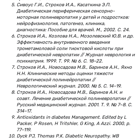
Сивоус Г.И., Строков И.А., Касаткина Э.П.
Диабетическая периферическая сенсорно-
моторная полиневропатия у детей и подростков:
нейрофизиология, патогенез, клиника,
диагностика: Пособие для врачей. М., 2002. С. 24.
Строков И.А., Козлова Н.А., Мозолевский Ю.В. и др.
Эффективность внутривенного введения
трометамоловой соли тиоктовой кислоты при
диабетической невропатии // Журнал неврология и
психиатрия. 1999. Т. 99. № 6. С. 18–22.
Строков И.А., Новосадова М.В., Баринов А.Н., Яхно
Н.Н. Клинические методы оценки тяжести
диабетической полинейропатии //
Неврологический журнал. 2000. № 5. С. 14–19.
Строков И.А., Новосадова М.В., Баринов А.Н. и
соавт. Лечение диабетической полиневропатии //
Русский медицинский журнал. 2001. Т. 9. № 7–8. С.
314–17.
Antioxidants in diabetes Management. Edited by L
Packer, P Rosen, H Tritshler, G King, A Azzi. 2000, р.
77–119.
Dyck PJ, Thomas P.K. Diabetic Neuropathy. WB