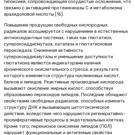
гипоксией, сопровождающей сосудистые осложнения, что
связано с активацией протеинкиназы С и метаболизма
арахидоновой кислоты [16].
Повышение продукции свободных кислородных
радикалов ассоциируется с нарушениями в естественных
антиоксидантных системах, таких как глютатион,
супероксиддисмутаза, каталаза и глютатионовая
пероксидаза. Сниженная активность
супероксиддисмутазы и уменьшение доступности
глютатиона являются индикаторами наличия
хронического окислительного стресса, в результате
которого изменяется структура нуклеиновых кислот,
белков и липидов. Реактивные производные кислорода
вызывают окисление жирных кислот, способствуя
образованию пероксидов липидов. Последние обладают
свойствами свободных радикалов, способных изменять
структуру ДНК и вызывающих цитотоксическое
действие, вследствие чего нарушаются регенеративно-
пролиферативные процессы в эндотелиальных клетках.
Кроме того, перекисное окисление липидов (ПОЛ)
нарушает функциональные и антигенные свойства