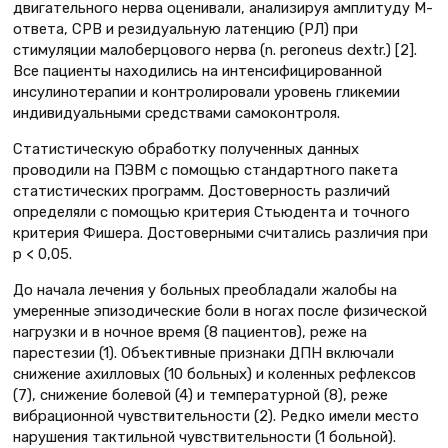
двигательного нерва оценивали, анализируя амплитуду М-
ответа, СРВ и резидуальную латенцию (РЛ) при
стимуляции малоберцового нерва (n. peroneus dextr.) [2].
Все пациенты находились на интенсифицированной
инсулинотерапии и контролировали уровень гликемии
индивидуальными средствами самоконтроля.
Статистическую обработку полученных данных
проводили на ПЭВМ с помощью стандартного пакета
статистических программ. Достоверность различий
определяли с помощью критерия Стьюдента и точного
критерия Фишера. Достоверными считались различия при
p < 0,05.
До начала лечения у больных преобладали жалобы на
умеренные эпизодические боли в ногах после физической
нагрузки и в ночное время (8 пациентов), реже на
парестезии (1). Объективные признаки ДПН включали
снижение ахилловых (10 больных) и коленных рефлексов
(7), снижение болевой (4) и температурной (8), реже
вибрационной чувствительности (2). Редко имели место
нарушения тактильной чувствительности (1 больной).