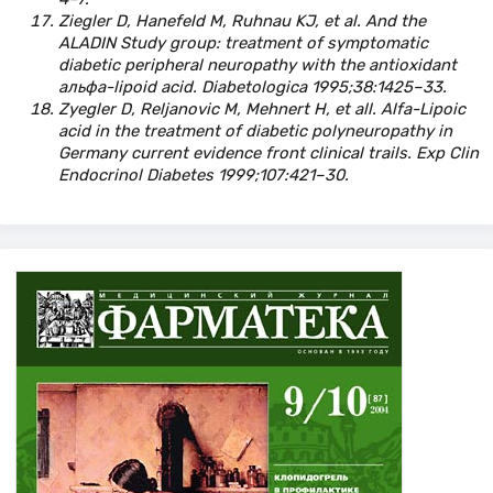
Ziegler D, Hanefeld M, Ruhnau KJ, et al. And the
ALADIN Study group: treatment of symptomatic
diabetic peripheral neuropathy with the antioxidant
альфа-lipoid acid. Diabetologica 1995;38:1425–33.
Zyegler D, Reljanovic M, Mehnert H, et all. Alfa-Lipoic
acid in the treatment of diabetic polyneuropathy in
Germany current evidence front clinical trails. Exp Clin
Endocrinol Diabetes 1999;107:421–30.