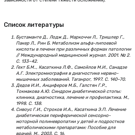
зависимости от степени тяжести осложнения).
Список литературы
Бустаманте Д., Лодж Д., Маркоччи Л., Тришлер Г.,
Пакер Л., Рин Б. Метаболизм альфа-липоевой
кислоты в печени при различных формах патологии
// Международный медицинский журнал. 2001. № 2.
С. 133–42.
Гехт Б.М.., Касаткина Л.Ф., Самойлов М.И., Санадзе
А.Г. Электромиография в диагностике нервно-
мышечных заболеваний. Таганрог, 1997. С. 140–70.
Дедов И.И., Анциферов М.Б., Галстян Г.Р.,
Токмакова А.Ю. Синдром диабетической стопы:
клиника, диагностика, лечение и профилактика. М.,
1998. С. 138.
Сивоус Г.И., Строков И.А., Касаткина Э.П. Лечение
диабетическая периферической сенсорно-
моторной полиневропатии у детей и подростков
метаболическими препаратами: Пособие для
врачей. М., 2003. С. 16.