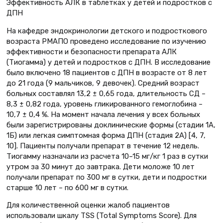
Эффективность АЛК в таблетках у детей и подростков с
ДПН
На кафедре эндокринологии детского и подросткового
возраста РМАПО проведено исследование по изучению
эффективности и безопасности препарата АЛК
(Тиогамма) у детей и подростков с ДПН. В исследование
было включено 18 пациентов с ДПН в возрасте от 8 лет
до 21 года (9 мальчиков, 9 девочек). Средний возраст
больных составлял 13,2 ± 0,65 года, длительность СД –
8,3 ± 0,82 года, уровень гликированного гемоглобина –
10,7 ± 0,4 %. На момент начала лечения у всех больных
были зарегистрированы доклинические формы (стадии 1А,
1Б) или легкая симптомная форма ДПН (стадия 2А) [4, 7,
10]. Пациенты получали препарат в течение 12 недель.
Тиогамму назначали из расчета 10–15 мг/кг 1 раз в сутки
утром за 30 минут до завтрака. Дети моложе 10 лет
получали препарат по 300 мг в сутки, дети и подростки
старше 10 лет – по 600 мг в сутки.
Для количественной оценки жалоб пациентов
использовали шкалу TSS (Total Symptoms Score). Для