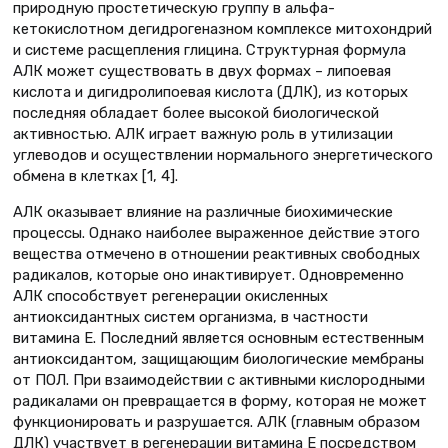
природную простетическую группу в альфа-
кетокислотном дегидрогеназном комплексе митохондрий
и системе расщепления глицина. Структурная формула
АЛК может существовать в двух формах – липоевая
кислота и дигидролипоевая кислота (ДЛК), из которых
последняя обладает более высокой биологической
активностью. АЛК играет важную роль в утилизации
углеводов и осуществлении нормального энергетического
обмена в клетках [1, 4].
АЛК оказывает влияние на различные биохимические
процессы. Однако наиболее выраженное действие этого
вещества отмечено в отношении реактивных свободных
радикалов, которые оно инактивирует. Одновременно
АЛК способствует регенерации окисленных
антиоксидантных систем организма, в частности
витамина Е. Последний является основным естественным
антиоксидантом, защищающим биологические мембраны
от ПОЛ. При взаимодействии с активными кислородными
радикалами он превращается в форму, которая не может
функционировать и разрушается. АЛК (главным образом
ДЛК) участвует в регенерации витамина Е посредством