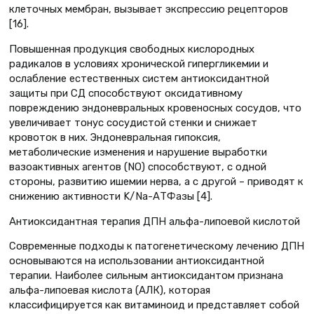
клеточных мембран, вызывает экспрессию рецепторов
[16].
Повышенная продукция свободных кислородных
радикалов в условиях хронической гипергликемии и
ослабление естественных систем антиоксидантной
защиты при СД способствуют оксидативному
повреждению эндоневральных кровеносных сосудов, что
увеличивает тонус сосудистой стенки и снижает
кровоток в них. Эндоневральная гипоксия,
метаболические изменения и нарушение выработки
вазоактивных агентов (NО) способствуют, с одной
стороны, развитию ишемии нерва, а с другой – приводят к
снижению активности K/Na-АТФазы [4].
Антиоксидантная терапия ДПН альфа-липоевой кислотой
Современные подходы к патогенетическому лечению ДПН
основываются на использовании антиоксидантной
терапии. Наиболее сильным антиоксидантом признана
альфа-липоевая кислота (АЛК), которая
классифицируется как витаминоид и представляет собой