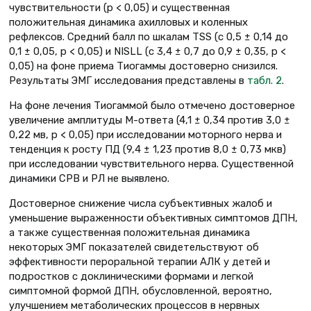
чувствительности (p < 0,05) и существенная
положительная динамика ахилловых и коленных
рефлексов. Средний балл по шкалам TSS (с 0,5 ± 0,14 до
0,1 ± 0,05, p < 0,05) и NISLL (с 3,4 ± 0,7 до 0,9 ± 0,35, p <
0,05) на фоне приема Тиогаммы достоверно снизился.
Результаты ЭМГ исследования представлены в
табл. 2
.
На фоне лечения Тиогаммой было отмечено достоверное
увеличение амплитуды М-ответа (4,1 ± 0,34 против 3,0 ±
0,22 мв, p < 0,05) при исследовании моторного нерва и
тенденция к росту ПД (9,4 ± 1,23 против 8,0 ± 0,73 мкв)
при исследовании чувствительного нерва. Существенной
динамики СРВ и РЛ не выявлено.
Достоверное снижение числа субъективных жалоб и
уменьшение выраженности объективных симптомов ДПН,
а также существенная положительная динамика
некоторых ЭМГ показателей свидетельствуют об
эффективности пероральной терапии АЛК у детей и
подростков с доклиническими формами и легкой
симптомной формой ДПН, обусловленной, вероятно,
улучшением метаболических процессов в нервных