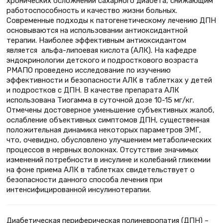
хронических осложнений сахарного диабета, снижающим
работоспособность и качество жизни больных.
Современные подходы к патогенетическому лечению ДПН
основываются на использовании антиоксидантной
терапии. Наиболее эффективным антиоксидантом
является альфа-липоевая кислота (АЛК). На кафедре
эндокринологии детского и подросткового возраста
РМАПО проведено исследование по изучению
эффективности и безопасности АЛК в таблетках у детей
и подростков с ДПН. В качестве препарата АЛК
использована Тиогамма в суточной дозе 10-15 мг/кг.
Отмечены достоверное уменьшение субъективных жалоб,
ослабление объективных симптомов ДПН, существенная
положительная динамика некоторых параметров ЭМГ,
что, очевидно, обусловлено улучшением метаболических
процессов в нервных волокнах. Отсутствие значимых
изменений потребности в инсулине и колебаний гликемии
на фоне приема АЛК в таблетках свидетельствует о
безопасности данного способа лечения при
интенсифицированной инсулинотерапии.
Диабетическая периферическая полиневропатия (ДПН) –