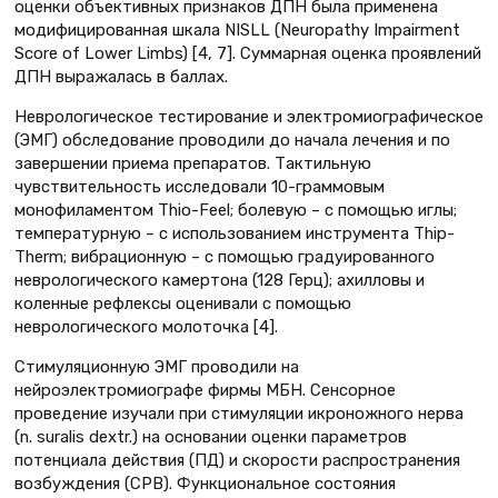
оценки объективных признаков ДПН была применена
модифицированная шкала NISLL (Neuropathy Impairment
Score of Lower Limbs) [4, 7]. Суммарная оценка проявлений
ДПН выражалась в баллах.
Неврологическое тестирование и электромиографическое
(ЭМГ) обследование проводили до начала лечения и по
завершении приема препаратов. Тактильную
чувствительность исследовали 10-граммовым
монофиламентом Thio-Feel; болевую – с помощью иглы;
температурную – с использованием инструмента Thip-
Therm; вибрационную – с помощью градуированного
неврологического камертона (128 Герц); ахилловы и
коленные рефлексы оценивали с помощью
неврологического молоточка [4].
Стимуляционную ЭМГ проводили на
нейроэлектромиографе фирмы МБН. Сенсорное
проведение изучали при стимуляции икроножного нерва
(n. suralis dextr.) на основании оценки параметров
потенциала действия (ПД) и скорости распространения
возбуждения (СРВ). Функциональное состояния