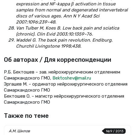
expression and NF-kappa β activation in tissue
samples from normal and degenerated intervertebral
discs of various ages. Ann N Y Acad Sci
2007;1096:239–48.
Van Tulber M, Koes B. Low back pain and sciatica
(chronic). Clin Evid 2003;10:1359–76.
Waddel G. The back pain revolution. Endiburg.
Churchil Livingstone 1998;438.
Об авторах / Для корреспонденции
Р.Б. Бектошев – зав. нейрохирургическим отделением
Самаркандского ГМО,
Bektoshev@mail.ru
Эргашев М. – ординатор нейрохирургического отделения
Самаркандского ГМО
Бектошев О. – магистр нейрохирургического отделения
Самаркандского ГМО
Также по теме
А.М. Шилов
№9 / 2013