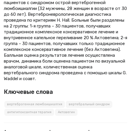
пациентов с синдромом острой вертеброгенной
люмбоишиалгии (32 мужчины, 28 женщин в возрасте от 30
до 60 лет). Вертеброневрологическая диагностика
проведена по критериям H. Hall. Больные были разделены
на 2 группы: 1-я группа – 30 пациентов, получавших
традиционное комплексное консервативное лечение и
внутривенное капельное переливание 20 % Актовегина; 2-я
группа – 30 пациентов, получавших только традиционное
комплексное консервативное лечение (без Актовегина).
Балльная оценка результатов лечения осуществлена
врачом, динамика боли оценена пациентом по визуальной
аналоговой шкале, количественная оценка
вертебрального синдрома проведена с помощью шкалы G.
Waddel и соавт.
Ключевые слова
вертеброгенная люмбоишиалгия
вертебральный синдром
антигипоксантная терапия
Актовегин