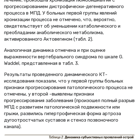
лечение, произошла хронизация люмбоишиалгии с
прогрессированием дистрофически-дегенеративного
процесса в МПД. У больных первой группы явлений
хронизации процесса не отмечено, что, вероятно,
свидетельствует об уменьшении катаболического и
преобладании анаболического метаболизма,
активированного Актовегином (табл. 2).
Аналогичная динамика отмечена и при оценке
выраженности вертебрального синдрома по шкале G.
Waddel, представленная в табл. 3.
Результаты проведенного динамического КТ-
исследования показали, что у первой группы больных
признаки прогрессирования патологического процесса не
отмечены, у второй –выявлены признаки
прогрессирования заболевания (произошел полный разрыв
МПД с развитием патологической подвижности или
грыжи, развились гипертрофическая форма артроза
дугоотростчатых суставов и стеноз позвоночного
канала).