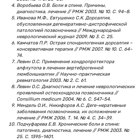
Воробьева О.В. Боли в спине. Причины,
диагностика, лечение // РМЖ 2003. № 10. С. 94–8.
Иванова М.Ф., Евтушенко С.К. Дорсалгия,
обусловленная дегенеративно-дистрофической
патологией позвоночника // Международный
неврологический журнал 2009. № 3. С. 25.
Камчатов П.Р. Острая спондилогенная дорсалгия –
консервативная терапия // РМЖ 2007. № 10. С. 64–
74.
Левин О.С. Применение хондропротектора
алфлутопа в лечении вертеброгенной
люмбоишиалгии // Научно-практическая
ревматология 2003. № 2. С. 61.
Левин О.С. Диагностика и лечение неврологических
проявлений остеохондроза позвоночника //
Consillium medicum 2004. № 6. С. 547–54.
Мендель О.И., Никифоров А.С. Деге-неративные
заболевания позвоночника, их осложнение и
лечение // РМЖ 2006. Т. 14. № 4. С. 34–39.
Подчуфарева Е.В. Хронические боли в спине:
патогенез, диагностика, лечение // РМЖ 2003. №
25. С. 1395–1401.