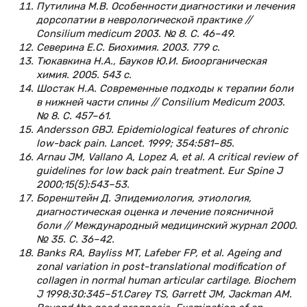
Путилина М.В. Особенности диагностики и лечения
дорсопатии в неврологической практике //
Consilium medicum 2003. № 8. С. 46–49.
Северина Е.С. Биохимия. 2003. 779 с.
Тюкавкина Н.А., Бауков Ю.И. Биоорганическая
химия. 2005. 543 с.
Шостак Н.А. Современные подходы к терапии боли
в нижней части спины // Consilium Medicum 2003.
№ 8. С. 457–61.
Andersson GBJ. Epidemiological features of chronic
low-back pain. Lancet. 1999; 354:581–85.
Arnau JM, Vallano A, Lopez A, et al. A critical review of
guidelines for low back pain treatment. Eur Spine J
2000;15(5):543–53.
Боренштейн Д. Эпидемиология, этиология,
диагностическая оценка и лечение поясничной
боли // Международный медицинский журнал 2000.
№ 35. С. 36–42.
Banks RA, Bayliss MT, Lafeber FP, et al. Ageing and
zonal variation in post-translational modification of
collagen in normal human articular cartilage. Biochem
J 1998;30:345–51.Carey TS, Garrett JM, Jackman AM.