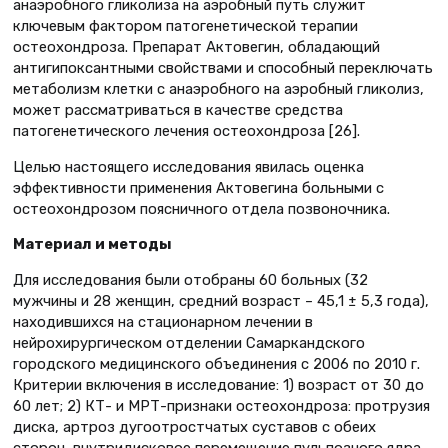
анаэробного гликолиза на аэробный путь служит
ключевым фактором патогенетической терапии
остеохондроза. Препарат Актовегин, обладающий
антигипоксантными свойствами и способный переключать
метаболизм клетки с анаэробного на аэробный гликолиз,
может рассматриваться в качестве средства
патогенетического лечения остеохондроза [26].
Целью настоящего исследования явилась оценка
эффективности применения Актовегина больными с
остеохондрозом поясничного отдела позвоночника.
Материал и методы
Для исследования были отобраны 60 больных (32
мужчины и 28 женщин, средний возраст – 45,1 ± 5,3 года),
находившихся на стационарном лечении в
нейрохирургическом отделении Самаркандского
городского медицинского объединения с 2006 по 2010 г.
Критерии включения в исследование: 1) возраст от 30 до
60 лет; 2) КТ- и МРТ-признаки остеохондроза: протрузия
диска, артроз дугоотростчатых суставов с обеих