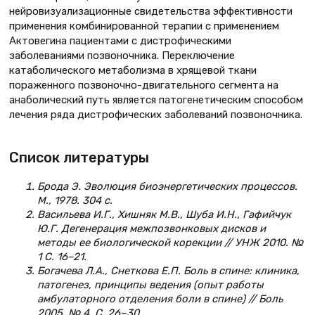
нейровизуализационные свидетельства эффективности
применения комбинированной терапии с применением
Актовегина пациентами с дистрофическими
заболеваниями позвоночника. Переключение
катаболического метаболизма в хрящевой ткани
пораженного позвоночно-двигательного сегмента на
анаболический путь является патогенетическим способом
лечения ряда дистрофических заболеваний позвоночника.
Список литературы
Брода Э. Эволюция биоэнергетических процессов.
М., 1978. 304 с.
Васильева И.Г., Хишняк М.В., Шуба И.Н., Гафийчук
Ю.Г. Дегенерация межпозвонковых дисков и
методы ее биологической корекции // УНЖ 2010. №
1 С. 16–21.
Богачева Л.А., Снеткова Е.П. Боль в спине: клиника,
патогенез, принципы ведения (опыт работы
амбулаторного отделения боли в спине) // Боль
2005. № 4. С. 26–30.