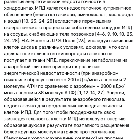
развития энергетической недостаточности в
хондроцитах МПД является недостаточное нутриентное
обеспечение (нехватка глюкозы, аминокислот, кислорода
и воды) [18, 23, 24, 28] вследствие перемещения
склеротического процесса из собственных сосудов МПД
на сосуды, снабжающие тела позвонков [4–6, 9, 10, 18, 23,
24, 28]. H.A. Horner и J.P.G. Urban [23], исследуя выживание
клеток диска в различных условиях, доказали, что если
адекватное количество кислорода и глюкозы не
поступает в ткани МПД, переключение метаболизма на
анаэробный гликолиз приводит к развитию
энергетической недостаточности (при анаэробном
гликолизе образуется всего 200 кДж/моль энергии и 2
молекулы АТФ по сравнению с аэробным – 2800 кДж/
моль энергии и 38 молекул АТФ) [1, 12–14, 27]. Энергии,
образовавшейся в результате анаэробного гликолиза,
недостаточно для продолжения жизнедеятельности
клеток МПД. Для того чтобы поддерживать свою
жизнедеятельность, клетки МПД используют энергию,
образовавшуюся в результате поэтапного расщепления
более крупных молекул матрикса протеогликанов
(белково-мукополисахаридный комплекс) на протеин