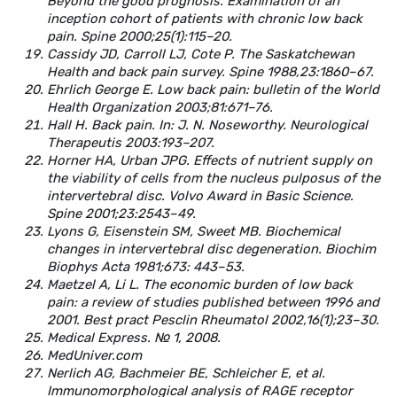
Beyond the good prognosis. Examination of an
inception cohort of patients with chronic low back
pain. Spine 2000;25(1):115–20.
Cassidy JD, Carroll LJ, Cote P. The Saskatchewan
Health and back pain survey. Spine 1988,23:1860–67.
Ehrlich George E. Low back pain: bulletin of the World
Health Organization 2003;81:671–76.
Hall H. Back pain. In: J. N. Noseworthy. Neurological
Therapeutis 2003:193–207.
Horner HA, Urban JPG. Effects of nutrient supply on
the viability of cells from the nucleus pulposus of the
intervertebral disc. Volvo Award in Basic Science.
Spine 2001;23:2543–49.
Lyons G, Eisenstein SM, Sweet MB. Biochemical
changes in intervertebral disc degeneration. Biochim
Biophys Acta 1981;673: 443–53.
Maetzel A, Li L. The economic burden of low back
pain: a review of studies published between 1996 and
2001. Best pract Pesclin Rheumatol 2002,16(1);23–30.
Medical Express. № 1, 2008.
MedUniver.com
Nerlich AG, Bachmeier BE, Schleicher E, et al.
Immunomorphological analysis of RAGE receptor