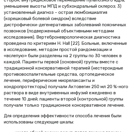
сторон, внутридисковое перемещение пульпозного ядра,
уменьшение высоты МПД и субхондральный склероз; 3)
установленный диагноз – острая люмбоишиалгия
(корешковый болевой синдром) вследствие
дистрофически-дегенеративных заболеваний поясничных
позвонков (подверженный объективными методами
исследования). Вертеброневрологическая диагностика
проведена по критериям H. Hall [22]. Больные, включенные
в исследование, методом простой рандомизации и
«вслепую» были разделены на 2 группы по 30 человек в
каждой. Пациенты первой (основной) группы вместе с
традиционной консервативной терапией (нестероидные
противовоспалительные средства, ортопедическое
лечение, периферические миорелаксанты и
хондропротекторы) получали Актовегин 250 мл 20 %-ного
раствора в виде внутривенных инфузий ежедневно в
течение 10 дней; пациенты второй (контрольной) группы
получали только традиционное консервативное лечение.
Для определения эффективности способа лечения были
использованы следующие шкалы: