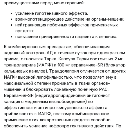
преимуществами перед монотерапией:
усиление гипотензивного эффекта;
взаимопотенцирующее действие на органы-мишени;
нейтрализация побочных эффектов применяемых
средств;
повышение приверженности пациента к лечению.
К комбинированным препаратам, обеспечивающим
надежный контроль АД в течение суток при однократном
приеме, относится Тарка. Капсула Тарки состоит из 2 мг
трандолаприла (ИАПФ) и 180 мг верапамила-SR (блокатор
кальциевых каналов). Трандолаприл отличается от других
ИАПФ высокой липофильностью, что позволяет ему в
максимальной степени проникать в ткани органов-
мишеней и блокировать локальную почечную РАС.
Верапамил-SR (недигидропиридиновый антагонист
кальция с медленным высвобождением) по
эффективности антипротеинурического эффекта
приближается к ИАПФ, поэтому комбинированное
применение этих лекарственных средств способно
обеспечить усиление нефропротективного действия. По