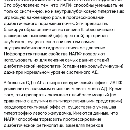
Это обусловлено тем, что ИАПФ способны уменьшать не
только системную, но и внутриклубочковую гипертензию,
играющую важнейшую роль в прогрессировании
диабетического поражения почек. Эти препараты,
блокируя образование ангиотензина II, обеспечивают
расширение выносящей (эфферентной) артериолы
клубочков, существенно снижая тем самым
внутриклубочковое гидростатическое давление.
Нефропротективные свойства ИАПФ позволяют
использовать их для лечения самых ранних стадий
диабетической нефропатии (стадии микроальбуминурии)
даже при нормальном уровне системного АД.
У больных СД с АГ антипротеинурический эффект ИАПФ
усиливается значимым снижением системного АД. Кроме
того, эти препараты оказывают наиболее мощный (по
сравнению с другими антигипертензивными средствами)
кардиопротективный эффект, существенно уменьшая
гипертрофию левого желудочка. Имеются данные, что
ИАПФ способны тормозить прогрессирование
диабетической ретинопатии, замедляя переход