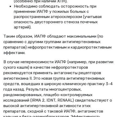
(особенно при наличии ХПН).
Необходимо соблюдать осторожность при
применении ИАПФ у пожилых больных с
распространенным атеросклерозом (учитывая
опасность двустороннего стеноза почечных
артерий).
Таким образом, ИАПФ обладают максимальными (по
сравнению с другими группами антигипертензивных
препаратов) нефропротективным и кардиопротективным
эффектами.
В случае непереносимости ИАПФ (например, при развитии
сухого кашля) в качестве нефропротекторов
рекомендуется применять антагонисты рецепторов
ангиотензина II. Это новая группа антигипертензивных
средств, вошедших в широкую клиническую практику 3–4
года назад. Результаты многоцентровых,
рандомизированных, плацебо-контролируемых
исследований (IRMA 2, IDNT, RENAAL) свидетельствуют о
высокой антигипертензивной активности этих
препаратов, сходной с таковой ИАПФ, антагонистов
кальция и бета-адреноблокаторов. Эффективность