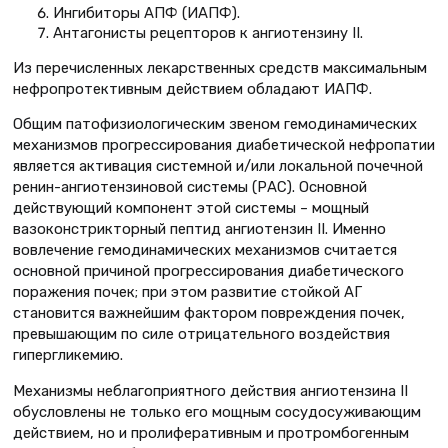
Ингибиторы АПФ (ИАПФ).
Антагонисты рецепторов к ангиотензину II.
Из перечисленных лекарственных средств максимальным
нефропротективным действием обладают ИАПФ.
Общим патофизиологическим звеном гемодинамических
механизмов прогрессирования диабетической нефропатии
является активация системной и/или локальной почечной
ренин-ангиотензиновой системы (РАС). Основной
действующий компонент этой системы – мощный
вазоконстрикторный пептид ангиотензин II. Именно
вовлечение гемодинамических механизмов считается
основной причиной прогрессирования диабетического
поражения почек; при этом развитие стойкой АГ
становится важнейшим фактором повреждения почек,
превышающим по силе отрицательного воздействия
гипергликемию.
Механизмы неблагоприятного действия ангиотензина II
обусловлены не только его мощным сосудосуживающим
действием, но и пролиферативным и протромбогенным