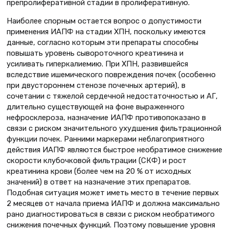
препролиферативной стадии в пролиферативную.
Наиболее спорным остается вопрос о допустимости
применения ИАПФ на стадии ХПН, поскольку имеются
данные, согласно которым эти препараты способны
повышать уровень сывороточного креатинина и
усиливать гиперкалиемию. При ХПН, развившейся
вследствие ишемического повреждения почек (особенно
при двустороннем стенозе почечных артерий), в
сочетании с тяжелой сердечной недостаточностью и АГ,
длительно существующей на фоне выраженного
нефросклероза, назначение ИАПФ противопоказано в
связи с риском значительного ухудшения фильтрационной
функции почек. Ранними маркерами неблагоприятного
действия ИАПФ являются быстрое необратимое снижение
скорости клубочковой фильтрации (СКФ) и рост
креатинина крови (более чем на 20 % от исходных
значений) в ответ на назначение этих препаратов.
Подобная ситуация может иметь место в течение первых
2 месяцев от начала приема ИАПФ и должна максимально
рано диагностироваться в связи с риском необратимого
снижения почечных функций. Поэтому повышение уровня