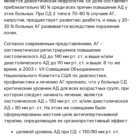
является диабетическая нефропатия. Ее доля составляет
приблизительно 80 % среди всех причин повышения АД у
этих больных. При СД 2 типа в 70–80 % случаев АГ,
напротив, предшествует развитию диабета, и лишь у 20–
30 % больных АГ развивается вследствие поражения
почек.
Согласно современным представлениям, АГ –
систематически регистрируемое повышение
систолического АД до 140 мм рт. ст. и выше и/или
диастолического АД до 90 мм рт. ст. и выше. В то же
время, в 2003 г. VII Совещание Объединенного
Национального Комитета США по диагностике,
профилактике и лечению АГ признало, что у больных СД
критическим уровнем АД для всех возрастных групп, при
котором следует начинать лечение, является
систолическое АД
130 мм рт. ст. и/или диастолическое
≥
АД
80 мм рт. ст. На этом же совещании были
≥
сформулированы жесткие цели антигипертензивной
терапии, определяющие ее органопротективный эффект:
целевой уровень АД при СД: < 130/80 мм рт. ст.