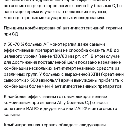
антагонистов рецепторов ангиотензина II у больных СД в
настоящее время изучается в нескольких крупных,
многоцентровых международных исследованиях.
Принципы комбинированной антигипертензивной терапии
при СД
У 50–70 % больных АГ монотерапия даже самыми
эффективными препаратами не способна cнизить АД до
целевого уровня (менее 130/80 мм рт. ст). В этом случае
для достижения поставленной цели показано назначение
комбинации нескольких антигипертензивных средств из
различных групп. У больных с выраженной ХПН (креатинин
сыворотки > 500 мкмоль/л) врачи вынуждены прибегать к
комбинации более чем 4 антигипертензивных препаратов.
К наиболее эффективным готовым лекарственным
комбинациям при лечении АГ у больных СД относят
сочетание ИАПФ и диуретика или ИАПФ и антагониста
кальция.
Комбинированная терапия обладает следующими