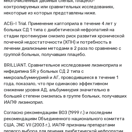
многочисленных двойных слепых, плацебо-
контролируемых или сравнительных исследованиях,
некоторые из которых представлены ниже.
ACEi-I Trial. Применение каптоприла в течение 4 лет у
больных СД 1 типа с диабетической нефропатией на
стадии протеинурии снизило риск развития хронической
почечной недостаточности (ХПН) и потребность в
лечении диализными методами в 2 раза по сравнению с
группой больных, получавших плацебо.
BRILLIANT. Сравнительное исследование лизиноприла и
нифедипина SR у больных СД 2 типа с
микроальбуминурией и АГ, проводившееся в течение 1
года, показало, что при одинаково эффективном
снижении уровня АД, альбуминурия значительно в
большей степени снизилась в группе больных, получавших
ИАПФ лизиноприл.
Согласно рекомендациям ВОЗ (1999 г.) и последним
рекомендациям Объединенного национального комитета
США, JNC VII (2003 г.), ИАПФ признаны препаратами
первого выбора для лечения диабетической нефропатии.