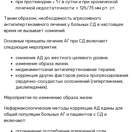
при протеинурии
1 г в сутки и при хронической
≥
почечной недостаточности: < 125/75 мм рт. ст.
Таким образом, необходимость агрессивного
антигипертензивного лечения у больных СД в настоящее
время не вызывает сомнений.
Основные принципы лечения АГ при СД включают
следующие мероприятия:
снижение АД до жесткого целевого уровня;
изменение образа жизни;
медикаментозная антигипертензивная терапия;
коррекция других факторов риска прогрессирования
сердечно-сосудистых осложнений (гипергликемия,
дислипидемия).
Мероприятия по изменению образа жизни
Нефармакологические методы коррекции АД едины для
общей популяции больных АГ и пациентов с СД и
включают:
ограничение потребления поваренной соли;