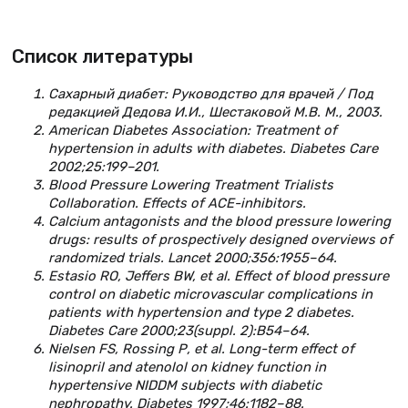
Список литературы
Сахарный диабет: Руководство для врачей / Под
редакцией Дедова И.И., Шестаковой М.В. М., 2003.
American Diabetes Association: Treatment of
hypertension in adults with diabetes. Diabetes Care
2002;25:199–201.
Blood Pressure Lowering Treatment Trialists
Collaboration. Effects of ACE-inhibitors.
Calcium antagonists and the blood pressure lowering
drugs: results of prospectively designed overviews of
randomized trials. Lancet 2000;356:1955–64.
Estasio RO, Jeffers BW, et al. Effect of blood pressure
control on diabetic microvascular complications in
patients with hypertension and type 2 diabetes.
Diabetes Care 2000;23(suppl. 2):B54–64.
Nielsen FS, Rossing Р, et al. Long-term effect of
lisinopril and atenolol on kidney function in
hypertensive NIDDM subjects with diabetic
nephropathy. Diabetes 1997;46:1182–88.