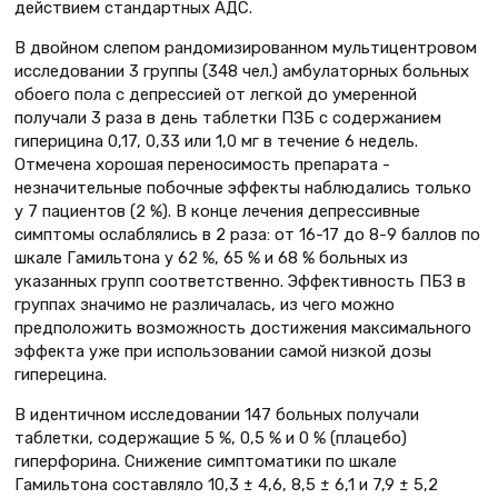
действием стандартных АДС.
В двойном слепом рандомизированном мультицентровом
исследовании 3 группы (348 чел.) амбулаторных больных
обоего пола с депрессией от легкой до умеренной
получали 3 раза в день таблетки ПЗБ с содержанием
гиперицина 0,17, 0,33 или 1,0 мг в течение 6 недель.
Отмечена хорошая переносимость препарата -
незначительные побочные эффекты наблюдались только
у 7 пациентов (2 %). В конце лечения депрессивные
симптомы ослаблялись в 2 раза: от 16-17 до 8-9 баллов по
шкале Гамильтона у 62 %, 65 % и 68 % больных из
указанных групп соответственно. Эффективность ПБЗ в
группах значимо не различалась, из чего можно
предположить возможность достижения максимального
эффекта уже при использовании самой низкой дозы
гиперецина.
В идентичном исследовании 147 больных получали
таблетки, содержащие 5 %, 0,5 % и 0 % (плацебо)
гиперфорина. Снижение симптоматики по шкале
Гамильтона составляло 10,3 ± 4,6, 8,5 ± 6,1 и 7,9 ± 5,2