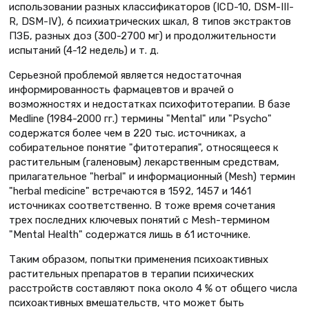
использовании разных классификаторов (ICD-10, DSM-III-
R, DSM-IV), 6 психиатрических шкал, 8 типов экстрактов
ПЗБ, разных доз (300-2700 мг) и продолжительности
испытаний (4-12 недель) и т. д.
Серьезной проблемой является недостаточная
информированность фармацевтов и врачей о
возможностях и недостатках психофитотерапии. В базе
Medline (1984-2000 гг.) термины "Mental" или "Psycho"
содержатся более чем в 220 тыс. источниках, а
собирательное понятие "фитотерапия", относящееся к
растительным (галеновым) лекарственным средствам,
прилагательное "herbal" и информационный (Mesh) термин
"herbal medicine" встречаются в 1592, 1457 и 1461
источниках соответственно. В тоже время сочетания
трех последних ключевых понятий с Mesh-термином
"Mental Health" содержатся лишь в 61 источнике.
Таким образом, попытки применения психоактивных
растительных препаратов в терапии психических
расстройств составляют пока около 4 % от общего числа
психоактивных вмешательств, что может быть