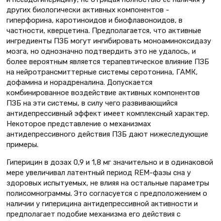
других биологически активных компонентов -
гиперфорина, каротиноидов и биофлавоноидов, в
частности, кверцетина. Предполагается, что активные
ингредиенты ПЗБ могут ингибировать моноаминоксидазу
мозга, но однозначно подтвердить это не удалось, и
более вероятным является терапевтическое влияние ПЗБ
на нейротрансмиттерные системы серотонина, ГАМК,
дофамина и норадреналина. Допускается
комбинированное воздействие активных компонентов
ПЗБ на эти системы, в силу чего развивающийся
антидепрессивный эффект имеет комплексный характер.
Некоторое представление о механизмах
антидепрессивного действия ПЗБ дают нижеследующие
примеры.
Гиперицин в дозах 0,9 и 1,8 мг значительно и в одинаковой
мере увеличивал латентный период REM-фазы сна у
здоровых испытуемых, не влияя на остальные параметры
полисомнограммы. Это согласуется с предположением о
наличии у гиперицина антидепрессивной активности и
предполагает подобие механизма его действия с