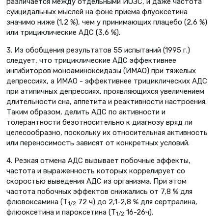
различается между отдельными ИОЗС, и даже частота
суицидальных мыслей на фоне приема флуоксетина
значимо ниже (1,2 %), чем у принимающих плацебо (2,6 %)
или трициклические АДС (3,6 %).
3. Из обобщения результатов 55 испытаний (1995 г.)
следует, что трициклические АДС эффективнее
ингибиторов моноаминоксидазы (ИМАО) при тяжелых
депрессиях, а ИМАО - эффективнее трициклических АДС
при атипичных депрессиях, проявляющихся увеличением
длительности сна, аппетита и реактивности настроения.
Таким образом, делить АДС по активности и
толерантности безотносительно к диагнозу вряд ли
целесообразно, поскольку их относительная активность
или переносимость зависят от конкретных условий.
4. Резкая отмена АДС вызывает побочные эффекты,
частота и выраженность которых коррелирует со
скоростью выведения АДС из организма. При этом
частота побочных эффектов снижались от 7,8 % для
флювоксамина (Т
72 ч) до 2,1-2,8 % для сертралина,
1/2
флюоксетина и пароксетина (Т
16-26ч).
1/2