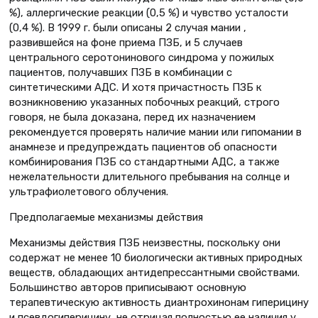
%), аллергические реакции (0,5 %) и чувство усталости
(0,4 %). В 1999 г. были описаны 2 случая мании ,
развившейся на фоне приема ПЗБ, и 5 случаев
центрального серотонинового синдрома у пожилых
пациентов, получавших ПЗБ в комбинации с
синтетическими АДС. И хотя причастность ПЗБ к
возникновению указанных побочных реакций, строго
говоря, не была доказана, перед их назначением
рекомендуется проверять наличие мании или гипомании в
анамнезе и предупреждать пациентов об опасности
комбинирования ПЗБ со стандартными АДС, а также
нежелательности длительного пребывания на солнце и
ультрафиолетового облучения.
Предполагаемые механизмы действия
Механизмы действия ПЗБ неизвестны, поскольку они
содержат не менее 10 биологически активных природных
веществ, обладающих антидепрессантными свойствами.
Большинство авторов приписывают основную
терапевтическую активность диантрохинонам гиперицину
и псевдогиперицину, не отрицая полностью ее наличия у