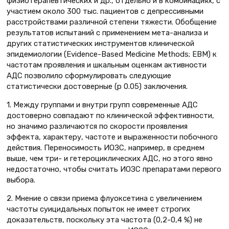
физиотерапевтических и др., отдельно и в комбинациях, с
участием около 300 тыс. пациентов с депрессивными
расстройствами различной степени тяжести. Обобщение
результатов испытаний с применением мета-анализа и
других статистических инструментов клинической
эпидемиологии (Evidence-Based Medicine Methods; ЕВМ) к
частотам проявления и шкальным оценкам активности
АДС позволило сформулировать следующие
статистически достоверные (p 0.05) заключения.
1. Между группами и внутри групп современные АДС
достоверно совпадают по клинической эффективности,
но значимо различаются по скорости проявления
эффекта, характеру, частоте и выраженности побочного
действия. Переносимость ИОЗС, например, в среднем
выше, чем три- и гетероциклических АДС, но этого явно
недостаточно, чтобы считать ИОЗС препаратами первого
выбора.
2. Мнение о связи приема флуоксетина с увеличением
частоты суицидальных попыток не имеет строгих
доказательств, поскольку эта частота (0,2-0,4 %) не