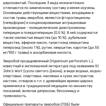
шероховатый. Последние 3 вида незначительно
отличаются по химическому составу и менее изучены.
Основными действующими веществами, входящими в
состав травы зверобоя, являются фтороглицинолы
(гиперфорин) и конденсированные антраценовые
производные - полициклические диантрохиноны
гиперицин и псевдогиперицин (0,5 %). В ней содержатся
также смолистые вещества (до 10 %), дубильные
вещества, эфирное масло, галактозид кверцетина
гиперозид (около 1 %), рутин, кверцетин, каротин (до 55
мг/100 г травы) и аскорбиновая кислота.
Зверобой продырявленный (Hypericum perforatum L.),
известный в англоязычной литературе под названием St
John's Wort (сусло святого Джона), в виде водных, водно-
спиртовых, спиртовых, масляных и сухих экстрактов,
настоек, отваров и т.п. с древнейших времен широко
применялся в традиционной медицине по множеству
показаний, включая депрессии, бессонницу и
тревожность.
Официально препараты зверобоя (ПЗБ) были