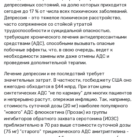
депрессивных состояний, на долю которых приходится
сегодня до 17 % от числа всех психических заболеваний.
Депрессия - это тяжелое психическое расстройство,
часто сопряженное со стойкой утратой
трудоспособности и суицидальной опасностью,
требующее хронического лечения антидепрессантными
средствами (АДС), способными вызывать опасные
побочные эффекты, что, в свою очередь, ведет к
необходимости замены или даже отмены АДС и
проведения дополнительной терапии.
Лечение депрессии и ее последствий требует
значительных затрат. В частности, госбюджету США оно
ежегодно обходится в $44 млрд. При этом цены
синтетических АДС "не по карману" для многих пациентов
и непрерывно растут, опережая инфляцию. Так, например,
стоимость суточной дозы (20 мг) наиболее популярного
"нового" АДС флюоксетина (Прозак) из группы
ингибиторов обратного захвата серотонина (ИОЗС)
приблизительно в 70 раз выше стоимости суточной дозы
(75 мг) "старого" трициклического АДС амитриптилина -